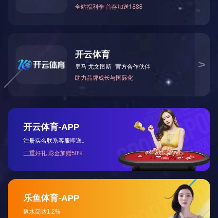
新闻中心
公司新闻
业内动态
联系我们
