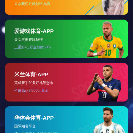
联系我们
联系方式
客户留言
leyu乐鱼·官方web站登录入口
公司简介
荣誉资质
企业资质
企业专利
企业荣誉
企业业绩
市政工程业绩
公路业绩工程业绩
电力工程业绩
水利工
程业绩
房建工程业绩
业绩展示