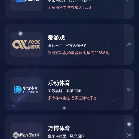
企业业绩
市政工程业绩
公路业绩工程业绩
电力工程业绩
水利工程业绩
房建工程业绩
业绩展示
新闻中心
