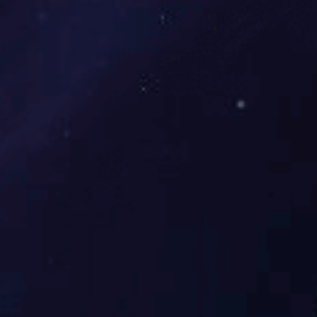
市政工程
公路工程
房建工程
当前位置：
leyu乐鱼·官方web站登录入口
/
业绩展示
/
房建工程
宁德市蕉城区金涵卫生院项目
宁德市蕉城区金涵卫生院项目
Details
综合利用产品及配方泥加工项目（一期）
综合利用产品及配方泥加工项目（一期）
Details