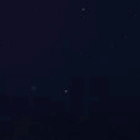
上杭工业园区三期标准厂房建设项目
上杭工业园区三期标准厂房建设项目
Details
上杭城发首苑
上杭城发首苑
Details
济宁运河钢材大市场房屋工程
济宁运河钢材大市场房屋工程
Details
鑫竹海材料库工程
鑫竹海材料库工程
Details
福建省长汀职业中专学校区域性实训中心建设项目
福建省长汀职业中专学校区域性实训中心建设项目
Details