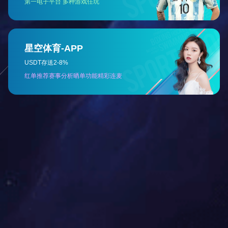
新闻中心
公司新闻
业内动态
联系我们
联系方式
客户留言

leyu乐鱼·官方web站登录入口
公司简介
荣誉资质

企业资质
企业专利
企业荣誉
企业业绩

市政工程业绩
公路业绩工程业绩
电力工程业绩
水利工
程业绩
房建工程业绩
业绩展示
新闻中心

公司新闻
业内动态
联系我们

联系方式
客户留言
