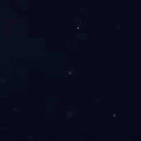
才，以高度的使命感、责任感为用户和社会提供满意的产品和优质