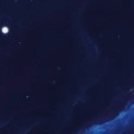
业绩
房建工程业绩