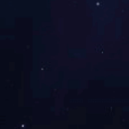
公司奉行“建一流工程，供满意服务”的质量方针，弘扬“团结、
服务。
CONTACT INFORMATION
联系方式
福建省龙岩市新罗区东肖镇龙腾南路14号珠江大厦7层701室
0597-2336139
382955834@qq.com
WEBSITE QR CODE
网站二维码
扫一扫进入网站