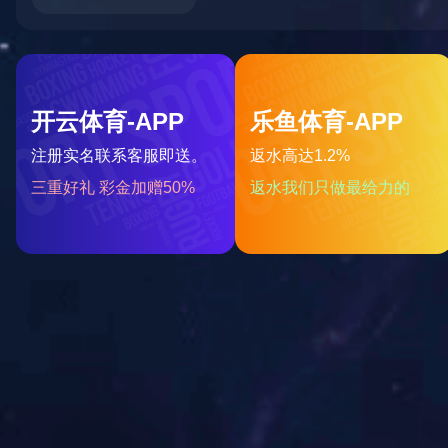
企业业绩
市政工程业绩
公路业绩工程业绩
电力工程业绩
水利工程业绩
房建工程业绩
业绩展示
新闻中心
