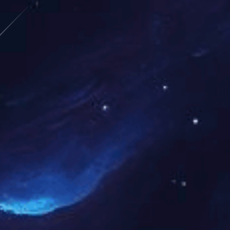
公司新闻
业内动态
联系我们
联系方式
客户留言

leyu乐鱼·官方web站登录入口
公司简介
荣誉资质

企业资质
企业专利
企业荣誉
企业业绩

市政工程业绩
公路业绩工程业绩
电力工程业绩
水利工程
业绩展示
新闻中心

公司新闻
业内动态
联系我们

联系方式
客户留言