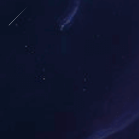
新闻中心
公司新闻
业内动态
联系我们
