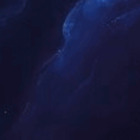
业绩
房建工程业绩
COMPANY PROFILE