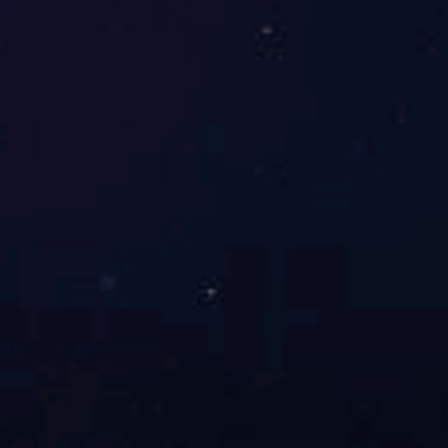
访问量：
0
概要:
概要:
详情
建
工
序
设
程
工程名称
号
单
地
位
址
龙