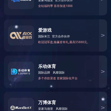
企业业绩
市政工程业绩
公路业绩工程业绩
电力工程业绩
水利工程业绩
房建工程业绩
业绩展示
新闻中心
