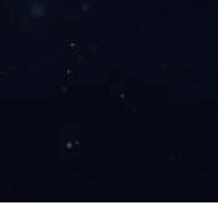
岩
市
漳
平
龙
公
岩
漳平市S219线灾害防治
1
路
市
工程（2024-中-12）
事
漳
业
平
发
展