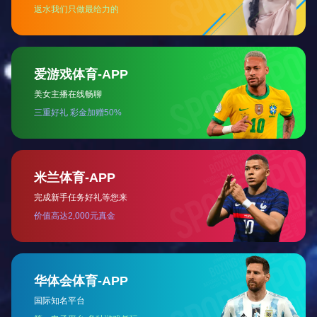
联系我们
联系方式
客户留言
leyu乐鱼·官方web站登录入口
公司简介
荣誉资质
企业资质
企业专利
企业荣誉
企业业绩
市政工程业绩
公路业绩工程业绩
电力工程业绩
水利工
程业绩
房建工程业绩
业绩展示